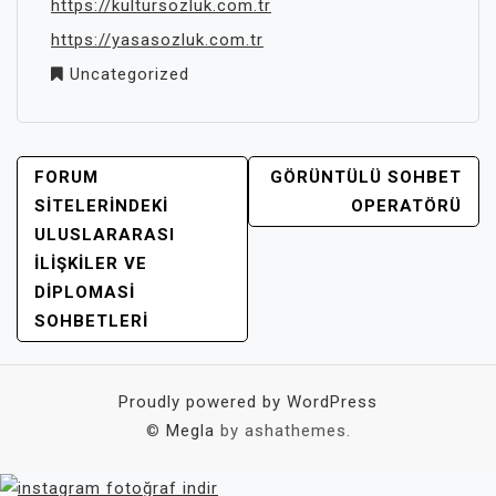
https://kultursozluk.com.tr
https://yasasozluk.com.tr
Uncategorized
YAZI
FORUM
GÖRÜNTÜLÜ SOHBET
GEZINMESI
SITELERINDEKI
OPERATÖRÜ
ULUSLARARASI
İLIŞKILER VE
DIPLOMASI
SOHBETLERI
Proudly powered by WordPress
©
Megla
by ashathemes.