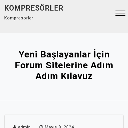
Skip
KOMPRESÖRLER
to
Kompresörler
content
Close
Menu
Yeni Başlayanlar İçin
Forum Sitelerine Adım
Adım Kılavuz
admin
Mayıs 8, 2024