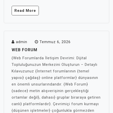
Read More
admin
Temmuz 6, 2026
WEB FORUM
{Web Forumlarda İletişim Devrimi: Dijital
Topluluğunuzun Merkezini Oluşturun – Detaylı
Kılavuzunuz {İnternet forumlarının {temel
yapısı} çağdaş} online platformlar} dünyasının
en önemli unsurlarındandır. {Web Forum}
{sadece} metin alışverişinin gerçekleştiği
ortamlar değil}, dahası} gruplar biraraya getiren
canlı} platformlardır}. Çevrimiçi forum kurmayı
{düşünen işletmeler} çoğunlukla görmezden