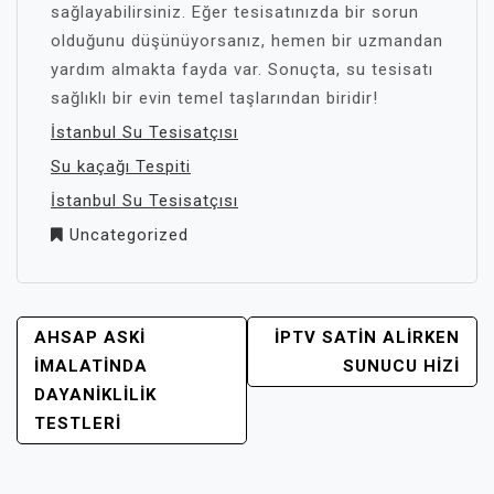
sağlayabilirsiniz. Eğer tesisatınızda bir sorun
olduğunu düşünüyorsanız, hemen bir uzmandan
yardım almakta fayda var. Sonuçta, su tesisatı
sağlıklı bir evin temel taşlarından biridir!
İstanbul Su Tesisatçısı
Su kaçağı Tespiti
İstanbul Su Tesisatçısı
Uncategorized
YAZI
AHSAP ASKI
İPTV SATIN ALIRKEN
GEZINMESI
İMALATINDA
SUNUCU HIZI
DAYANIKLILIK
TESTLERI