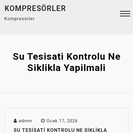
Skip
KOMPRESÖRLER
to
Kompresörler
content
Close
Menu
Su Tesisati Kontrolu Ne
Siklikla Yapilmali
admin
Ocak 17, 2026
SU TESISATI KONTROLU NE SIKLIKLA