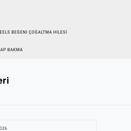
EELS BEĞENI ÇOĞALTMA HILESI
SAP BAKMA
eri
026