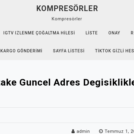
KOMPRESÖRLER
Kompresörler
IGTV IZLENME ÇOĞALTMA HILESI
LISTE
ONAY
R
 KARGO GÖNDERIMI
SAYFA LISTESI
TIKTOK GIZLI HE
ake Guncel Adres Degisiklikl
admin
Temmuz 1, 2