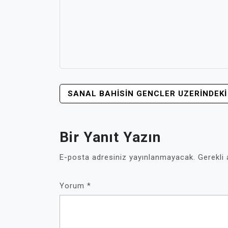
YAZI
SANAL BAHISIN GENCLER UZERINDEKI
GEZINMESI
Bir Yanıt Yazın
E-posta adresiniz yayınlanmayacak.
Gerekli
Yorum
*