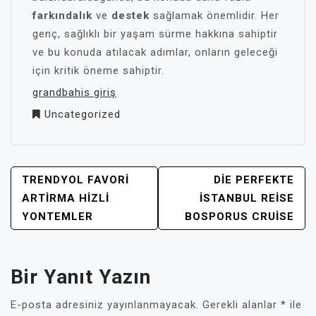
farkındalık
ve
destek
sağlamak önemlidir. Her
genç, sağlıklı bir yaşam sürme hakkına sahiptir
ve bu konuda atılacak adımlar, onların geleceği
için kritik öneme sahiptir.
grandbahis giriş
Uncategorized
YAZI
TRENDYOL FAVORI
DIE PERFEKTE
GEZINMESI
ARTIRMA HIZLI
İSTANBUL REISE
YONTEMLER
BOSPORUS CRUISE
Bir Yanıt Yazın
E-posta adresiniz yayınlanmayacak.
Gerekli alanlar
*
ile