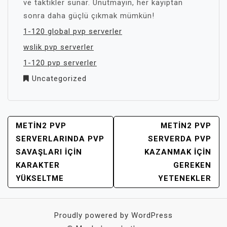
ve taktikler sunar. Unutmayın, her kayıptan
sonra daha güçlü çıkmak mümkün!
1-120 global pvp serverler
wslik pvp serverler
1-120 pvp serverler
Uncategorized
YAZI
METIN2 PVP
METIN2 PVP
GEZINMESI
SERVERLARINDA PVP
SERVERDA PVP
SAVAŞLARI İÇIN
KAZANMAK İÇIN
KARAKTER
GEREKEN
YÜKSELTME
YETENEKLER
Proudly powered by WordPress