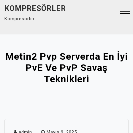
Skip
KOMPRESÖRLER
to
Kompresörler
content
Close
Menu
Metin2 Pvp Serverda En İyi
PvE Ve PvP Savaş
Teknikleri
admin
Mayıs 9, 2025