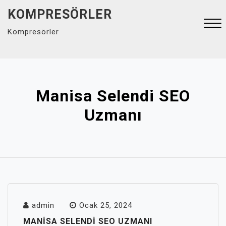
Skip
KOMPRESÖRLER
to
Kompresörler
content
Close
Menu
Manisa Selendi SEO
Uzmanı
admin
Ocak 25, 2024
MANISA SELENDI SEO UZMANI