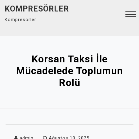
Skip
KOMPRESÖRLER
to
Kompresörler
content
Close
Menu
Korsan Taksi İle
Mücadelede Toplumun
Rolü
admin
Ağustos 10, 2025