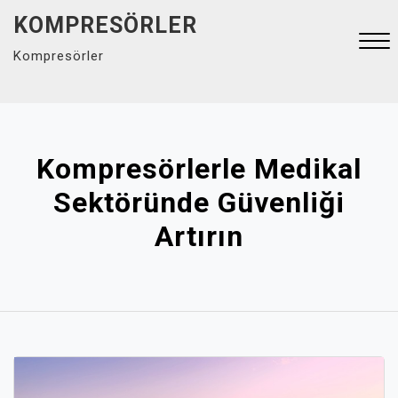
Skip
KOMPRESÖRLER
to
Kompresörler
content
Close
Menu
Kompresörlerle Medikal
Sektöründe Güvenliği
Artırın