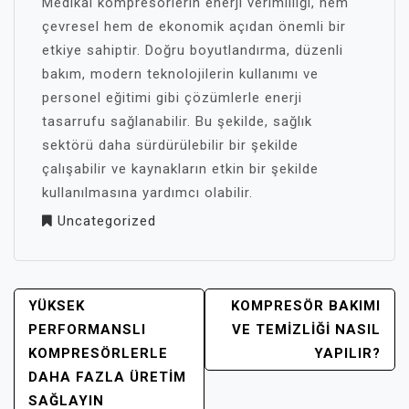
Medikal kompresörlerin enerji verimliliği, hem
çevresel hem de ekonomik açıdan önemli bir
etkiye sahiptir. Doğru boyutlandırma, düzenli
bakım, modern teknolojilerin kullanımı ve
personel eğitimi gibi çözümlerle enerji
tasarrufu sağlanabilir. Bu şekilde, sağlık
sektörü daha sürdürülebilir bir şekilde
çalışabilir ve kaynakların etkin bir şekilde
kullanılmasına yardımcı olabilir.
Uncategorized
YAZI
YÜKSEK
KOMPRESÖR BAKIMI
GEZINMESI
PERFORMANSLI
VE TEMIZLIĞI NASIL
KOMPRESÖRLERLE
YAPILIR?
DAHA FAZLA ÜRETIM
SAĞLAYIN