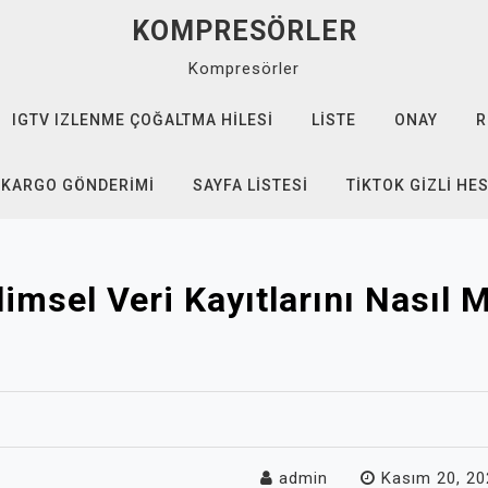
KOMPRESÖRLER
Kompresörler
IGTV IZLENME ÇOĞALTMA HILESI
LISTE
ONAY
R
 KARGO GÖNDERIMI
SAYFA LISTESI
TIKTOK GIZLI HE
limsel Veri Kayıtlarını Nasıl 
admin
Kasım 20, 20