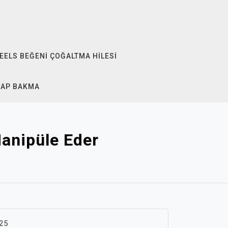
EELS BEĞENI ÇOĞALTMA HILESI
SAP BAKMA
Manipüle Eder
25