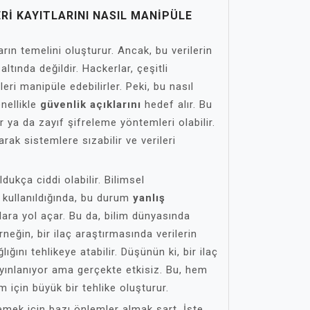
RI KAYITLARINI NASIL MANIPÜLE
rın temelini oluşturur. Ancak, bu verilerin
ltında değildir. Hackerlar, çeşitli
eri manipüle edebilirler. Peki, bu nasıl
enellikle
güvenlik açıklarını
hedef alır. Bu
ar ya da zayıf şifreleme yöntemleri olabilir.
arak sistemlere sızabilir ve verileri
ukça ciddi olabilir. Bilimsel
r kullanıldığında, bu durum
yanlış
ulara yol açar. Bu da, bilim dünyasında
neğin, bir ilaç araştırmasında verilerin
lığını tehlikeye atabilir. Düşünün ki, bir ilaç
yınlanıyor ama gerçekte etkisiz. Bu, hem
 için büyük bir tehlike oluşturur.
emek için bazı önlemler almak şart. İşte