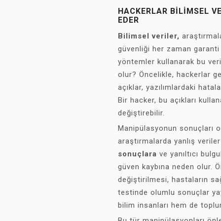
HACKERLAR BILIMSEL VE
EDER
Bilimsel veriler,
araştırmala
güvenliği her zaman garanti a
yöntemler kullanarak bu veril
olur? Öncelikle, hackerlar g
açıklar, yazılımlardaki hatal
Bir hacker, bu açıkları kullan
değiştirebilir.
Manipülasyonun sonuçları old
araştırmalarda yanlış verile
sonuçlara
ve yanıltıcı bulg
güven kaybına neden olur. Ör
değiştirilmesi, hastaların sağ
testinde olumlu sonuçlar ya
bilim insanları hem de toplum
Bu tür manipülasyonları önl