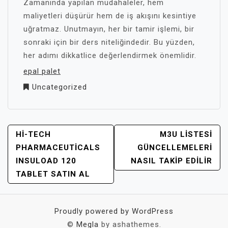
Zamanında yapılan müdahaleler, hem
maliyetleri düşürür hem de iş akışını kesintiye
uğratmaz. Unutmayın, her bir tamir işlemi, bir
sonraki için bir ders niteliğindedir. Bu yüzden,
her adımı dikkatlice değerlendirmek önemlidir.
epal palet
Uncategorized
YAZI
HI-TECH
M3U LISTESI
GEZINMESI
PHARMACEUTICALS
GÜNCELLEMELERI
INSULOAD 120
NASIL TAKIP EDILIR
TABLET SATIN AL
Proudly powered by WordPress
©
Megla
by ashathemes.