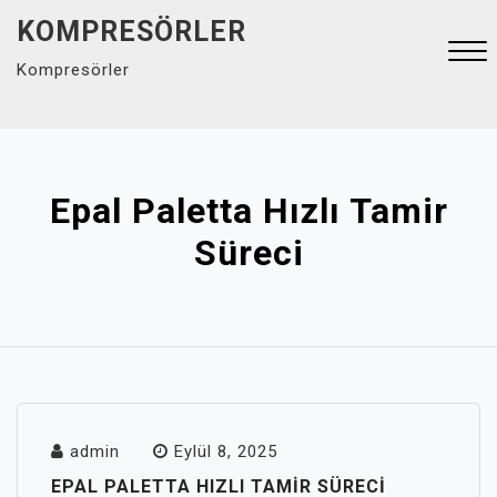
Skip
KOMPRESÖRLER
to
Kompresörler
content
Close
Menu
Epal Paletta Hızlı Tamir
Süreci
admin
Eylül 8, 2025
EPAL PALETTA HIZLI TAMIR SÜRECI