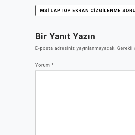
YAZI
MSI LAPTOP EKRAN CIZGILENME SOR
GEZINMESI
Bir Yanıt Yazın
E-posta adresiniz yayınlanmayacak.
Gerekli
Yorum
*