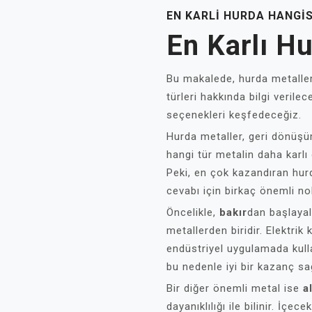
EN KARLI HURDA HANGIS
En Karlı H
Bu makalede, hurda metalleri
türleri hakkında bilgi verile
seçenekleri keşfedeceğiz.
Hurda metaller, geri dönüşü
hangi tür metalin daha karlı 
Peki, en çok kazandıran hur
cevabı için birkaç önemli no
Öncelikle,
bakır
dan başlayal
metallerden biridir. Elektrik
endüstriyel uygulamada kullan
bu nedenle iyi bir kazanç sa
Bir diğer önemli metal ise
a
dayanıklılığı ile bilinir. İç