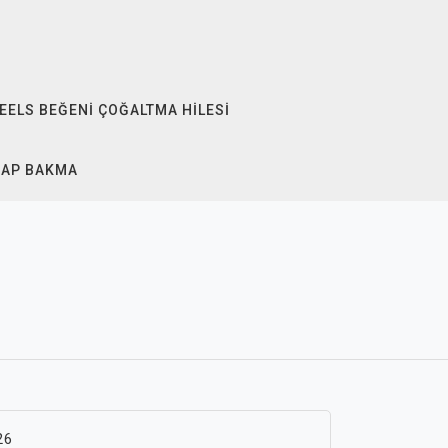
EELS BEĞENI ÇOĞALTMA HILESI
SAP BAKMA
26