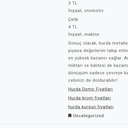
3 TL
İnşaat, otomotiv
Çelik
4 TL
İnşaat, makine
Sonuç olarak, hurda metaller
piyasa değerlerini takip etm
en yüksek kazancı sağlar. A
miktarı ve kalitesi de kazanc
dönüşüm sadece çevreye ka
cebinizi de doldurabilir!
Hurda Demir Fiyatları
Hurda krom fiyatları
hurda kurşun fiyatları
Uncategorized