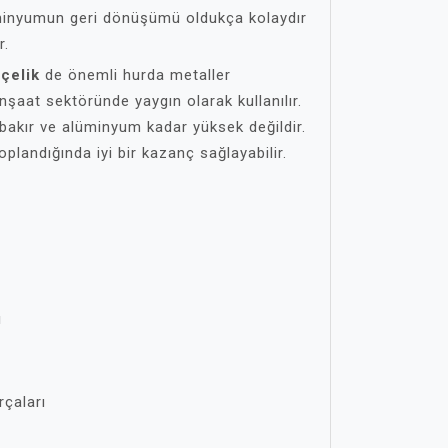
lüminyumun geri dönüşümü oldukça kolaydır
r.
e
çelik
de önemli hurda metaller
inşaat sektöründe yaygın olarak kullanılır.
bakır ve alüminyum kadar yüksek değildir.
plandığında iyi bir kazanç sağlayabilir.
ı
rçaları