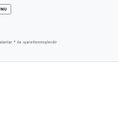
UNU
 alanlar
*
ile işaretlenmişlerdir