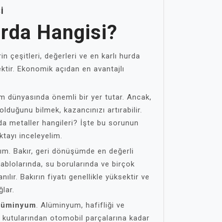
I
urda Hangisi?
n çeşitleri, değerleri ve en karlı hurda
cektir. Ekonomik açıdan en avantajlı
m dünyasında önemli bir yer tutar. Ancak,
olduğunu bilmek, kazancınızı artırabilir.
da metaller hangileri? İşte bu sorunun
ktayı inceleyelim.
ım. Bakır, geri dönüşümde en değerli
 kablolarında, su borularında ve birçok
ılır. Bakırın fiyatı genellikle yüksektir ve
ğlar.
lüminyum
. Alüminyum, hafifliği ve
ecek kutularından otomobil parçalarına kadar