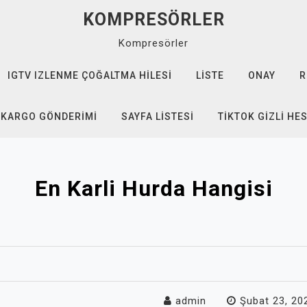
KOMPRESÖRLER
Kompresörler
IGTV IZLENME ÇOĞALTMA HILESI
LISTE
ONAY
R
 KARGO GÖNDERIMI
SAYFA LISTESI
TIKTOK GIZLI HE
En Karli Hurda Hangisi
admin
Şubat 23, 20