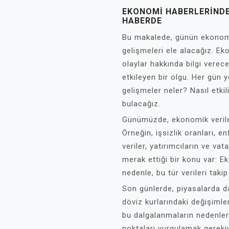
EKONOMI HABERLERINDE
HABERDE
Bu makalede, günün ekonomi 
gelişmeleri ele alacağız. Ek
olaylar hakkında bilgi verec
etkileyen bir olgu. Her gün y
gelişmeler neler? Nasıl etkil
bulacağız.
Günümüzde, ekonomik veriler 
Örneğin, işsizlik oranları, e
veriler, yatırımcıların ve vat
merak ettiği bir konu var:
nedenle, bu tür verileri tak
Son günlerde, piyasalarda 
döviz kurlarındaki değişimler
bu dalgalanmaların nedenler
noktaları vurgulamak gereki