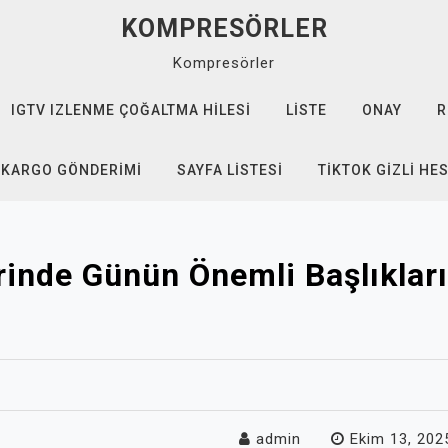
KOMPRESÖRLER
Kompresörler
IGTV IZLENME ÇOĞALTMA HILESI
LISTE
ONAY
R
 KARGO GÖNDERIMI
SAYFA LISTESI
TIKTOK GIZLI HE
inde Günün Önemli Başlıkla
admin
Ekim 13, 202