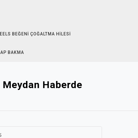
EELS BEĞENI ÇOĞALTMA HILESI
SAP BAKMA
rı Meydan Haberde
5