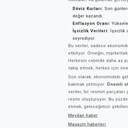
Döviz Kurları:
Son günlerd
değer kazandı.
Enflasyon Oranı:
Yükselen
İşsizlik Verileri:
İşsizlik 
seyrediyor.
Bu veriler, sadece ekonomi
etkiliyor. Örneğin, marketteki
Herkesin cebinde daha az pa
takip etmek, herkes için önem
Son olarak, ekonomideki gel
bakmak yetmiyor.
Önemli o
veriler, bir resmin parçaları
resmi oluşturuyor. Bu yüzde
etmek, geleceğimizi şekille
Meydan haber
Magazin haberleri