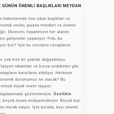
 GÜNÜN ÖNEMLI BAŞLIKLARI MEYDAN
haberlerinde öne çıkan başlıkları ve
onomik veriler, piyasa trendleri ve önemli
eğiz. Ekonomi, hayatımızın her alanını
eni gelişmeler yaşanıyor. Peki, bu
iyor bizi? İşte bu soruların cevaplarını
çok hızlı bir şekilde değişebiliyor.
nflasyon rakamları ve borsa endeksleri gibi
andaşların kararlarını etkiliyor. Herkesin
 Ekonomik durumumuz ne olacak? Bu
ip etmek büyük önem taşıyor.
dalgalanmalar gözlemleniyor.
Özellikle
, birçok insanı endişelendiriyor. Birçok kişi,
ini merak ediyor. İşte burada, bazı önemli
yor: