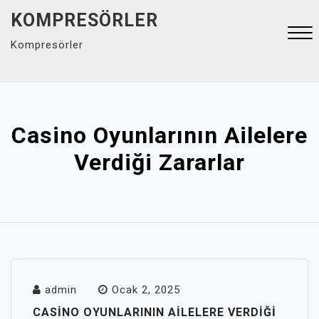
Skip
KOMPRESÖRLER
to
Kompresörler
content
Close
Menu
Casino Oyunlarının Ailelere
Verdiği Zararlar
admin
Ocak 2, 2025
CASINO OYUNLARININ AILELERE VERDIĞI