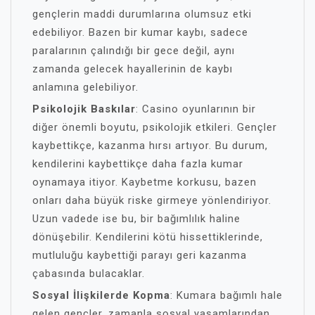
gençlerin maddi durumlarına olumsuz etki
edebiliyor. Bazen bir kumar kaybı, sadece
paralarının çalındığı bir gece değil, aynı
zamanda gelecek hayallerinin de kaybı
anlamına gelebiliyor.
Psikolojik Baskılar
: Casino oyunlarının bir
diğer önemli boyutu, psikolojik etkileri. Gençler
kaybettikçe, kazanma hırsı artıyor. Bu durum,
kendilerini kaybettikçe daha fazla kumar
oynamaya itiyor. Kaybetme korkusu, bazen
onları daha büyük riske girmeye yönlendiriyor.
Uzun vadede ise bu, bir bağımlılık haline
dönüşebilir. Kendilerini kötü hissettiklerinde,
mutluluğu kaybettiği parayı geri kazanma
çabasında bulacaklar.
Sosyal İlişkilerde Kopma
: Kumara bağımlı hale
gelen gençler, zamanla sosyal yaşamlarından