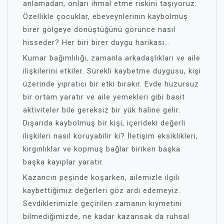
anlamadan, onları ihmal etme riskini taşıyoruz.
Özellikle çocuklar, ebeveynlerinin kaybolmuş
birer gölgeye dönüştüğünü görünce nasıl
hisseder? Her biri birer duygu harikası…
Kumar bağımlılığı, zamanla arkadaşlıkları ve aile
ilişkilerini etkiler. Sürekli kaybetme duygusu, kişi
üzerinde yıpratıcı bir etki bırakır. Evde huzursuz
bir ortam yaratır ve aile yemekleri gibi basit
aktiviteler bile gereksiz bir yük haline gelir.
Dışarıda kaybolmuş bir kişi, içerideki değerli
ilişkileri nasıl koruyabilir ki? İletişim eksiklikleri,
kırgınlıklar ve kopmuş bağlar biriken başka
başka kayıplar yaratır.
Kazancın peşinde koşarken, ailemizle ilgili
kaybettiğimiz değerleri göz ardı edemeyiz.
Sevdiklerimizle geçirilen zamanın kıymetini
bilmediğimizde, ne kadar kazansak da ruhsal