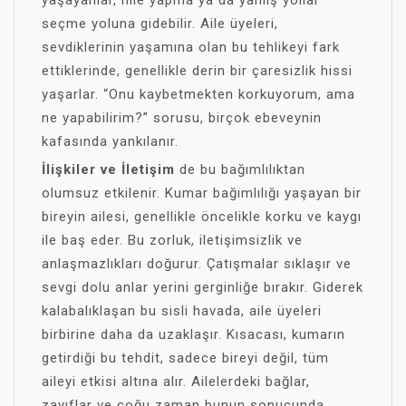
yaşayanlar, hile yapma ya da yanlış yollar
seçme yoluna gidebilir. Aile üyeleri,
sevdiklerinin yaşamına olan bu tehlikeyi fark
ettiklerinde, genellikle derin bir çaresizlik hissi
yaşarlar. “Onu kaybetmekten korkuyorum, ama
ne yapabilirim?” sorusu, birçok ebeveynin
kafasında yankılanır.
İlişkiler ve İletişim
de bu bağımlılıktan
olumsuz etkilenir. Kumar bağımlılığı yaşayan bir
bireyin ailesi, genellikle öncelikle korku ve kaygı
ile baş eder. Bu zorluk, iletişimsizlik ve
anlaşmazlıkları doğurur. Çatışmalar sıklaşır ve
sevgi dolu anlar yerini gerginliğe bırakır. Giderek
kalabalıklaşan bu sisli havada, aile üyeleri
birbirine daha da uzaklaşır. Kısacası, kumarın
getirdiği bu tehdit, sadece bireyi değil, tüm
aileyi etkisi altına alır. Ailelerdeki bağlar,
zayıflar ve çoğu zaman bunun sonucunda