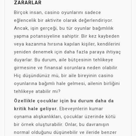
ZARARLAR
Birçok insan, casino oyunlarını sadece
eğlencelik bir aktivite olarak değerlendiriyor.
Ancak, işin gerçeği, bu tür oyunlar bağımlılık
yapma potansiyeline sahiptir. Bir kez kaybeden
veya kazanma hırsına kapılan kişiler, kendilerini
yeniden denemek için daha fazla paraya ihtiyaç
duyarlar. Bu durum, aile bütçesinin tehlikeye
girmesine ve finansal sorunlara neden olabilir.
Hiç düşündünüz mü, bir aile bireyinin casino
oyunlarına bağımlı hale gelmesi, ailenin birliğini
tehlikeye atabilir mi?
Özellikle çocuklar için bu durum daha da
kritik hale geliyor.
Ebeveynlerin kumar
oynama alışkanlıkları, çocuklar üzerinde kötü
bir örnek oluşturabilir. Onlar, bu davranışın
normal olduğunu düşünebilir ve ileride benzer