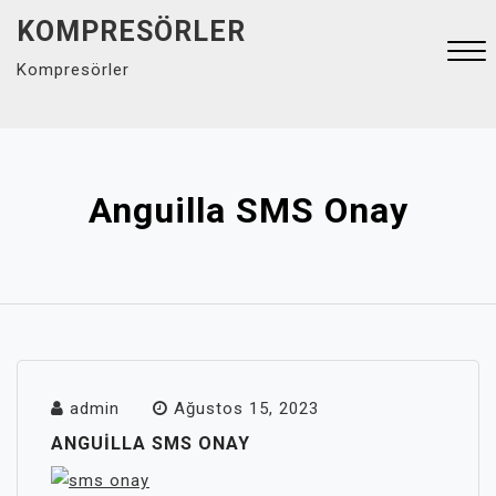
Skip
KOMPRESÖRLER
to
Kompresörler
content
Close
Menu
Anguilla SMS Onay
admin
Ağustos 15, 2023
ANGUILLA SMS ONAY