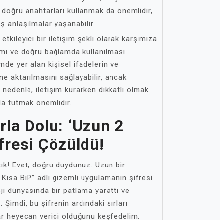
e doğru anahtarları kullanmak da önemlidir,
ış anlaşılmalar yaşanabilir.
etkileyici bir iletişim şekli olarak karşımıza
nımı ve doğru bağlamda kullanılması
mde yer alan kişisel ifadelerin ve
e aktarılmasını sağlayabilir, ancak
 Bu nedenle, iletişim kurarken dikkatli olmak
nda tutmak önemlidir.
rla Dolu: ‘Uzun 2
ifresi Çözüldü!
tık! Evet, doğru duydunuz. Uzun bir
 Kısa BiP” adlı gizemli uygulamanın şifresi
ji dünyasında bir patlama yarattı ve
. Şimdi, bu şifrenin ardındaki sırları
ar heyecan verici olduğunu keşfedelim.