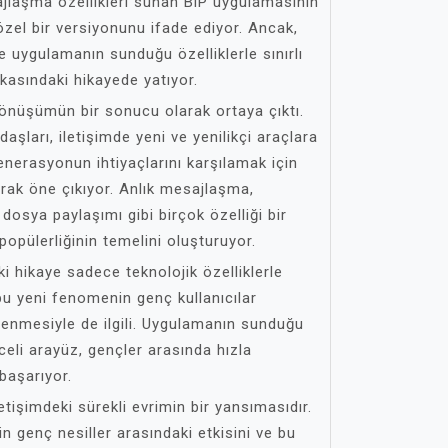
ajlaşma özellikleri sunan BiP uygulamasının
özel bir versiyonunu ifade ediyor. Ancak,
e uygulamanın sunduğu özelliklerle sınırlı
kasındaki hikayede yatıyor.
l dönüşümün bir sonucu olarak ortaya çıktı.
daşları, iletişimde yeni ve yenilikçi araçlara
jenerasyonun ihtiyaçlarını karşılamak için
arak öne çıkıyor. Anlık mesajlaşma,
dosya paylaşımı gibi birçok özelliği bir
popülerliğinin temelini oluşturuyor.
i hikaye sadece teknolojik özelliklerle
 bu yeni fenomenin genç kullanıcılar
enmesiyle de ilgili. Uygulamanın sunduğu
nceli arayüz, gençler arasında hızla
başarıyor.
iletişimdeki sürekli evrimin bir yansımasıdır.
n genç nesiller arasındaki etkisini ve bu