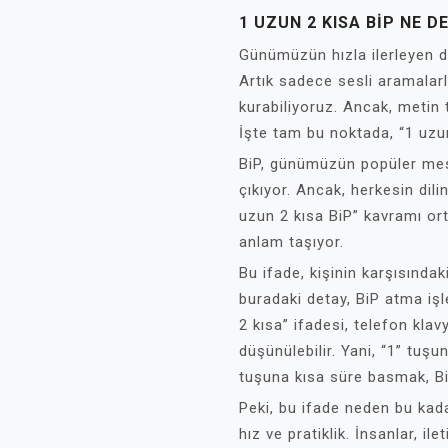
1 UZUN 2 KISA BIP NE D
Günümüzün hızla ilerleyen dij
Artık sadece sesli aramalarl
kurabiliyoruz. Ancak, metin t
İşte tam bu noktada, “1 uzun 
BiP, günümüzün popüler mes
çıkıyor. Ancak, herkesin dili
uzun 2 kısa BiP” kavramı ort
anlam taşıyor.
Bu ifade, kişinin karşısındak
buradaki detay, BiP atma işle
2 kısa” ifadesi, telefon klav
düşünülebilir. Yani, “1” tu
tuşuna kısa süre basmak, Bi
Peki, bu ifade neden bu kad
hız ve pratiklik. İnsanlar, il