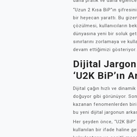
daha pratik ve daha eğlencel
“Uzun 2 Kısa BiP”ın şifresi
bir heyecan yarattı. Bu gize
çözülmesi, kullanıcıların bekl
dünyasına yeni bir soluk get
sınırlarını zorlamaya ve kull
devam ettiğimizi gösteriyor.
Dijital Jargo
‘U2K BiP’ın A
Dijital çağın hızlı ve dinam
doğuyor gibi görünüyor. Son
kazanan fenomenlerden biri d
bu yeni dijital jargonun arka
Her şeyden önce, “U2K BiP” t
kullanılan bir ifade haline ge