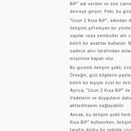
BiP” adı verilen ve son zama
devreye giriyor. Peki, bu gize
“Uzun 2 Kısa BiP”, adından da
iletişimi şifreleyen bir yönt
sayılar veya semboller alır v
belirli bir anahtar kullanılır.
sadece alıcı tarafından anlaş
erişimine kapalı olur.
Bu gizemli iletişim şekli, özel
Örneğin, gizli bilgilerin pa
belirli bir kişiyle özel bir il
Ayrıca, “Uzun 2 Kısa BiP” ile
ifadelerin ve duyguların dah
aktarılmasını sağlayabilir.
Ancak, bu iletişim şekli her
Kısa BiP” kullanırken, iletişi
tarafın doğru bir şekilde çö