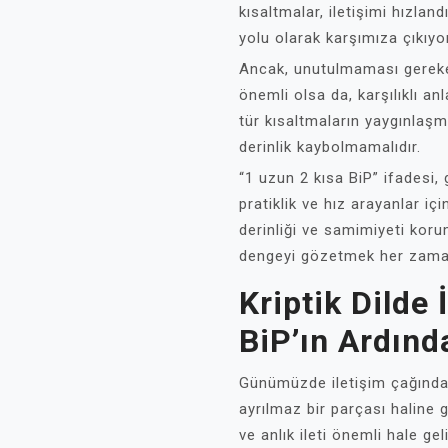
kısaltmalar, iletişimi hızlan
yolu olarak karşımıza çıkıyor
Ancak, unutulmaması gereken
önemli olsa da, karşılıklı an
tür kısaltmaların yaygınlaşma
derinlik kaybolmamalıdır.
“1 uzun 2 kısa BiP” ifadesi,
pratiklik ve hız arayanlar iç
derinliği ve samimiyeti koru
dengeyi gözetmek her zaman 
Kriptik Dilde 
BiP’ın Ardınd
Günümüzde iletişim çağında
ayrılmaz bir parçası haline g
ve anlık ileti önemli hale ge