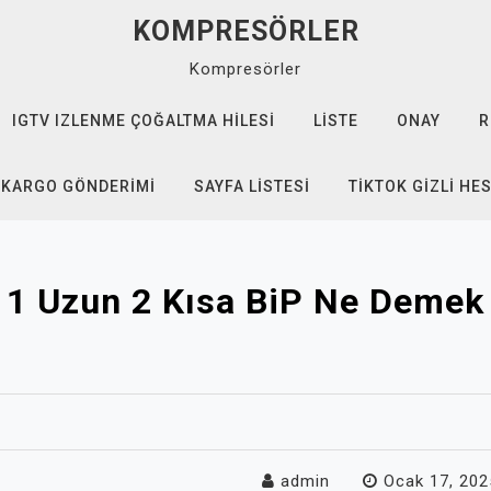
KOMPRESÖRLER
Kompresörler
IGTV IZLENME ÇOĞALTMA HILESI
LISTE
ONAY
R
 KARGO GÖNDERIMI
SAYFA LISTESI
TIKTOK GIZLI HE
1 Uzun 2 Kısa BiP Ne Demek
admin
Ocak 17, 202