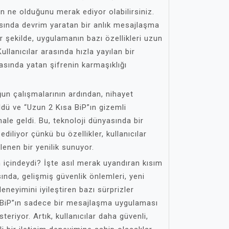
ın ne olduğunu merak ediyor olabilirsiniz.
sında devrim yaratan bir anlık mesajlaşma
r şekilde, uygulamanın bazı özellikleri uzun
llanıcılar arasında hızla yayılan bir
kasında yatan şifrenin karmaşıklığı
un çalışmalarının ardından, nihayet
üldü ve “Uzun 2 Kısa BiP”ın gizemli
r hale geldi. Bu, teknoloji dünyasında bir
iliyor çünkü bu özellikler, kullanıcılar
enen bir yenilik sunuyor.
n içindeydi? İşte asıl merak uyandıran kısım
sında, gelişmiş güvenlik önlemleri, yeni
deneyimini iyileştiren bazı sürprizler
 BiP”ın sadece bir mesajlaşma uygulaması
eriyor. Artık, kullanıcılar daha güvenli,