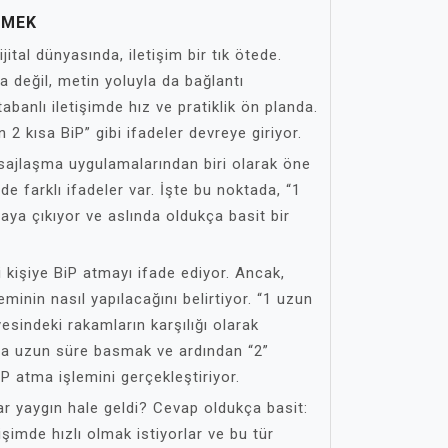
EMEK
ital dünyasında, iletişim bir tık ötede.
a değil, metin yoluyla da bağlantı
abanlı iletişimde hız ve pratiklik ön planda.
2 kısa BiP” gibi ifadeler devreye giriyor.
ajlaşma uygulamalarından biri olarak öne
nde farklı ifadeler var. İşte bu noktada, “1
aya çıkıyor ve aslında oldukça basit bir
i kişiye BiP atmayı ifade ediyor. Ancak,
minin nasıl yapılacağını belirtiyor. “1 uzun
yesindeki rakamların karşılığı olarak
şuna uzun süre basmak ve ardından “2”
P atma işlemini gerçekleştiriyor.
ar yaygın hale geldi? Cevap oldukça basit:
etişimde hızlı olmak istiyorlar ve bu tür