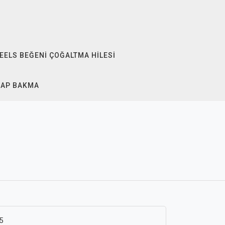
EELS BEĞENI ÇOĞALTMA HILESI
SAP BAKMA
5