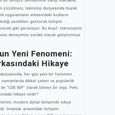
i bir iletişim deneyimine sahip olacaklar.
nin çözülmesi, teknoloji dünyasında büyük
mli uygulamanın arkasındaki kodların
ediği yenilikleri getirerek iletişim
irecek gibi görünüyor. Bu keşif, teknolojinin
anıcı deneyimini sürekli olarak geliştirmeye
nun Yeni Fenomeni:
rkasındaki Hikaye
ik dünyasında, her gün yeni bir fenomen
 zamanlarda dikkat çeken ve popülerlik
e “U2K BiP” olarak bilinen bir olgu. Peki,
sındaki hikaye nedir?
erimi, modern dijital iletişimde sıkça
ldi. İnsanlar arasındaki iletişimi