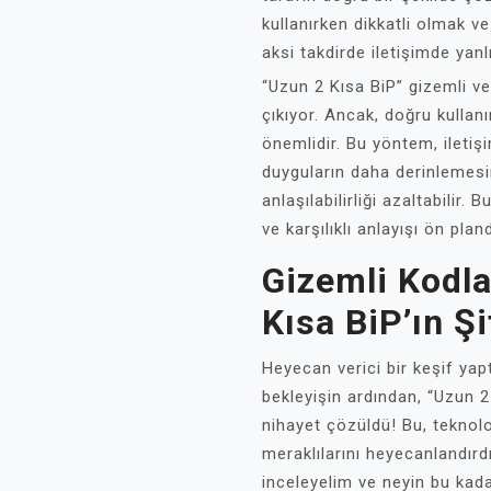
kullanırken dikkatli olmak v
aksi takdirde iletişimde yanl
“Uzun 2 Kısa BiP” gizemli ve 
çıkıyor. Ancak, doğru kulla
önemlidir. Bu yöntem, iletişi
duyguların daha derinlemesin
anlaşılabilirliği azaltabilir.
ve karşılıklı anlayışı ön pla
Gizemli Kodla
Kısa BiP’ın Ş
Heyecan verici bir keşif yap
bekleyişin ardından, “Uzun 2
nihayet çözüldü! Bu, teknolo
meraklılarını heyecanlandırdı
inceleyelim ve neyin bu kad