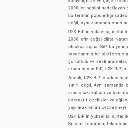
kolaylaştıran ve çeşitli mes
2000’ler neslini hedefleyen 
bu terimin popülerliği sadec
değil, aynı zamanda onun ar
U2K BiP’in yükselişi, dijita
2000’lerin doğal dijital vatan
oldukça aşina. BiP, bu yeni 
tasarlanmış bir platform ol
görüntülü ve sesli aramalar, 
arada sunan BiP, U2K BiP’in 
Ancak, U2K BiP’in arkasındak
sınırlı değil. Aynı zamanda,
arasındaki kabulü ve benims
interaktif özellikler ve eğle
yayılarak onları cezbetmeyi 
U2K BiP’in yükselişi, dijital 
Bu yeni fenomen, teknolojini